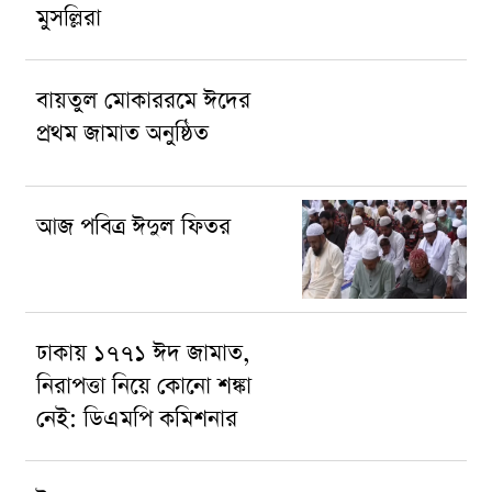
মুসল্লিরা
বায়তুল মোকাররমে ঈদের
প্রথম জামাত অনুষ্ঠিত
আজ পবিত্র ঈদুল ফিতর
ঢাকায় ১৭৭১ ঈদ জামাত,
নিরাপত্তা নিয়ে কোনো শঙ্কা
নেই: ডিএমপি কমিশনার