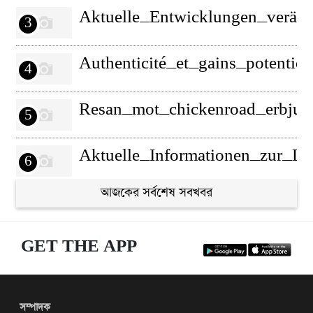
Aktuelle_Entwicklungen_veränd
3
Authenticité_et_gains_potentie
4
Resan_mot_chickenroad_erbjude
5
Aktuelle_Informationen_zur_L
6
আজকের সর্বশেষ সবখবর
Aktuální_informace_o_22bet_a_
7
GET THE APP
Unkompliziertes_Gameplay_und
8
Intéressante_découverte_autou
9
সম্পাদক