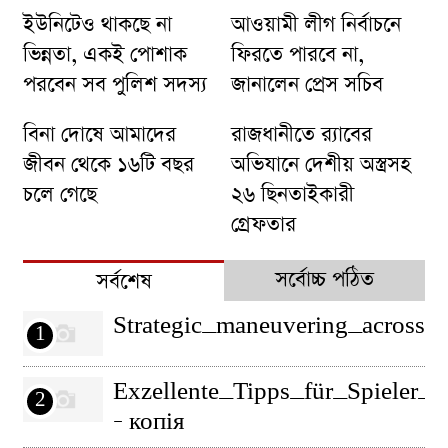
ইউনিটেও থাকছে না
আওয়ামী লীগ নির্বাচনে
ভিন্নতা, একই পোশাক
ফিরতে পারবে না,
পরবেন সব পুলিশ সদস্য
জানালেন প্রেস সচিব
বিনা দোষে আমাদের
রাজধানীতে র‌্যাবের
জীবন থেকে ১৬টি বছর
অভিযানে দেশীয় অস্ত্রসহ
চলে গেছে
২৬ ছিনতাইকারী
গ্রেফতার
সর্বোচ্চ পঠিত
সর্বশেষ
Strategic_maneuvering_across_l
1
Exzellente_Tipps_für_Spieler_m
2
– копія