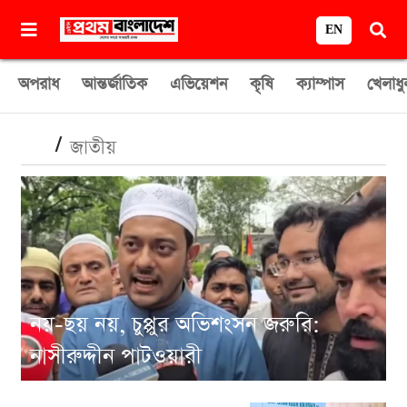
EN
অপরাধ
আন্তর্জাতিক
এভিয়েশন
কৃষি
ক্যাম্পাস
খেলাধু
/
জাতীয়
নয়-ছয় নয়, চুপ্পুর অভিশংসন জরুরি:
নাসীরুদ্দীন পাটওয়ারী