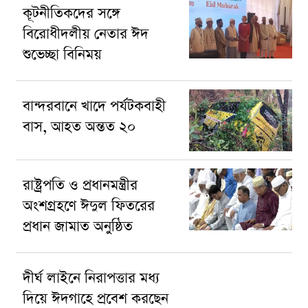
কূটনীতিকদের সঙ্গে
বিরোধীদলীয় নেতার ঈদ
শুভেচ্ছা বিনিময়
বান্দরবানে খাদে পর্যটকবাহী
বাস, আহত অন্তত ২০
রাষ্ট্রপতি ও প্রধানমন্ত্রীর
অংশগ্রহণে ঈদুল ফিতরের
প্রধান জামাত অনুষ্ঠিত
দীর্ঘ লাইনে নিরাপত্তার মধ্য
দিয়ে ঈদগাহে প্রবেশ করছেন