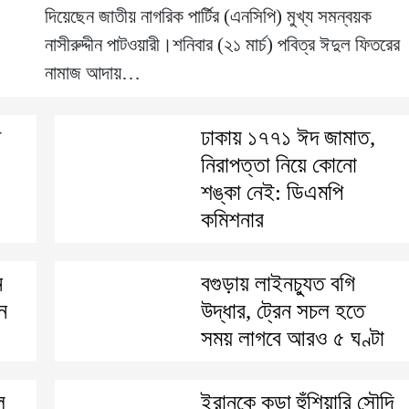
দিয়েছেন জাতীয় নাগরিক পার্টির (এনসিপি) মুখ্য সমন্বয়ক
নাসীরুদ্দীন পাটওয়ারী।শনিবার (২১ মার্চ) পবিত্র ঈদুল ফিতরের
নামাজ আদায়…
ী
ঢাকায় ১৭৭১ ঈদ জামাত,
নিরাপত্তা নিয়ে কোনো
শঙ্কা নেই: ডিএমপি
কমিশনার
ে
বগুড়ায় লাইনচ্যুত বগি
ন
উদ্ধার, ট্রেন সচল হতে
সময় লাগবে আরও ৫ ঘণ্টা
ে
ইরানকে কড়া হুঁশিয়ারি সৌদি