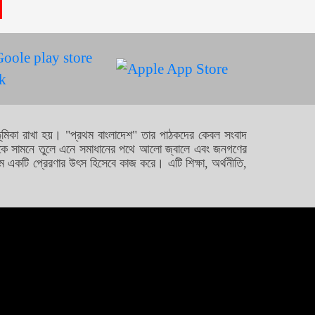
Análise_detalhada_do_mercad
9
36002153
Αξιολόγηση_αποδόσεων_και_
10
সিগারেট কোম্পানি বাড়ালো
1
সকল সিগারেটের দাম!
ে ভূমিকা রাখা হয়। "প্রথম বাংলাদেশ" তার পাঠকদের কেবল সংবাদ
গুলোকে সামনে তুলে এনে সমাধানের পথে আলো জ্বালে এবং জনগণের
ছিনতায়ের কবলে
মে একটি প্রেরণার উৎস হিসেবে কাজ করে। এটি শিক্ষা, অর্থনীতি,
2
অ্যাডভোকেট মিঠুন সাহা!
২৮তম বিসিএস ফোরামের
3
সভাপতি আবু সাঈদ, সাধারণ
সম্পাদক সামী
শাকিব খানকে চাপাবাজ
4