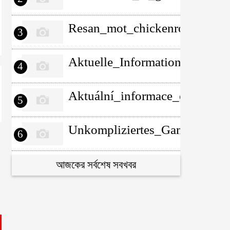
Resan_mot_chickenroad_erbju
3
Aktuelle_Informationen_zur_
4
Aktuální_informace_o_22bet_
5
Unkompliziertes_Gameplay_un
6
Intéressante_découverte_auto
আজকের সর্বশেষ সবখবর
7
Investimento_seguro_com_tho
8