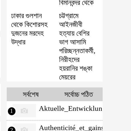
বিমানবন্দর থেকে
ঢাকার গুলশান
চট্টগ্রামে
থেকে কিশোরসহ
আইনজীবী
দুজনের মরদেহ
হত্যায় বেশির
উদ্ধার
ভাগ আসামি
পরিচ্ছন্নতাকর্মী,
নিরীহদের
হয়রানির শঙ্কা
মেয়রের
সর্বশেষ
সর্বোচ্চ পঠিত
Aktuelle_Entwicklungen_verä
1
Authenticité_et_gains_potent
2