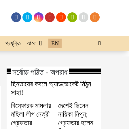
প্রযুক্তি
আরো
EN
সর্বোচ্চ পঠিত - অপরাধ
ছিনতায়ের কবলে অ্যাডভোকেট মিঠুন
সাহা!
বিস্ফোরক মামলায়
দেশেই ছিলেন
মহিলা লীগ নেত্রী
নায়িকা নিপুন;
গ্রেফতার
গ্রেফতার হলেন