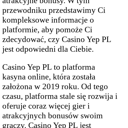
atrakcyjne bonusy. W tym
przewodniku przedstawimy Ci
kompleksowe informacje o
platformie, aby pomoże Ci
zdecydować, czy Casino Yep PL
jest odpowiedni dla Ciebie.
Casino Yep PL to platforma
kasyna online, która została
założona w 2019 roku. Od tego
czasu, platforma stale się rozwija i
oferuje coraz więcej gier i
atrakcyjnych bonusów swoim
graczy. Casino Yep PL jest