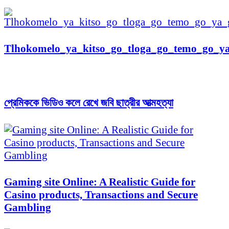
Tlhokomelo_ya_kitso_go_tloga_go_temo_go_y
প্রেমিককে ভিডিও কলে রেখে জবি ছাত্রীর আত্মহত্যা
Gaming site Online: A Realistic Guide for
Casino products, Transactions and Secure
Gambling