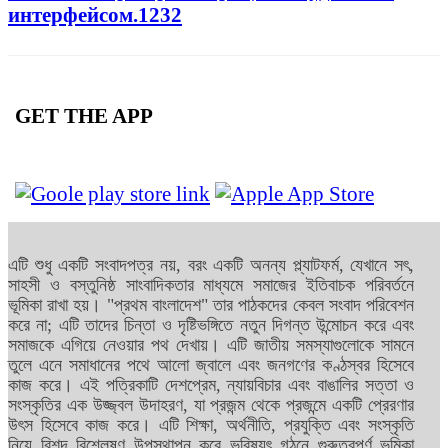
интерфейсом.1232
GET THE APP
এটি শুধু একটি সংবাদপত্র নয়, বরং একটি অনন্য প্ল্যাটফর্ম, যেখানে সৎ,
সাহসী ও বস্তুনিষ্ঠ সাংবাদিকতার মাধ্যমে সমাজের ইতিবাচক পরিবর্তনে
ভূমিকা রাখা হয়। "প্রথম বাংলাদেশ" তার পাঠকদের কেবল সংবাদ পরিবেশন
করে না; এটি তাদের চিন্তা ও দৃষ্টিভঙ্গিতে নতুন দিগন্ত উন্মোচন করে এবং
সমাজকে এগিয়ে নেওয়ার পথ দেখায়। এটি জাতীয় সমস্যাগুলোকে সামনে
তুলে এনে সমাধানের পথে আলো জ্বালে এবং জনগণের কণ্ঠস্বর হিসেবে
কাজ করে। এই পত্রিকাটি দেশপ্রেম, ন্যায়বিচার এবং বাঙালির সত্তা ও
সংস্কৃতির এক উজ্জ্বল উদাহরণ, যা প্রজন্ম থেকে প্রজন্মে একটি প্রেরণার
উৎস হিসেবে কাজ করে। এটি শিক্ষা, অর্থনীতি, প্রযুক্তি এবং সংস্কৃতি
নিয়ে বিশদ বিশ্লেষণ উপস্থাপন করে ভবিষ্যৎ গঠনে গুরুত্বপূর্ণ ভূমিকা