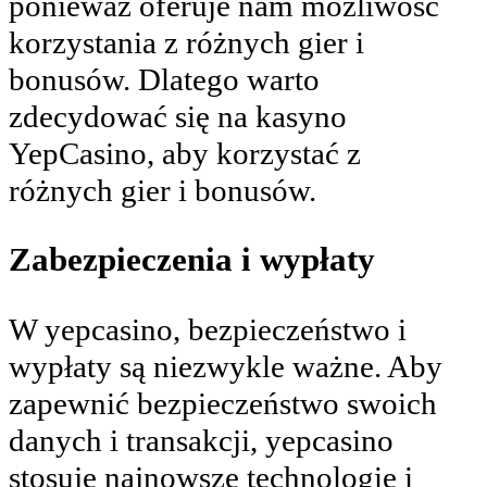
ponieważ oferuje nam możliwość
korzystania z różnych gier i
bonusów. Dlatego warto
zdecydować się na kasyno
YepCasino, aby korzystać z
różnych gier i bonusów.
Zabezpieczenia i wypłaty
W yepcasino, bezpieczeństwo i
wypłaty są niezwykle ważne. Aby
zapewnić bezpieczeństwo swoich
danych i transakcji, yepcasino
stosuje najnowsze technologie i