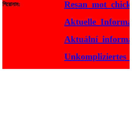
Resan_mot_chickenr
শিরোনাম:
Aktuelle_Informati
Aktuální_informace
Unkompliziertes_Ga