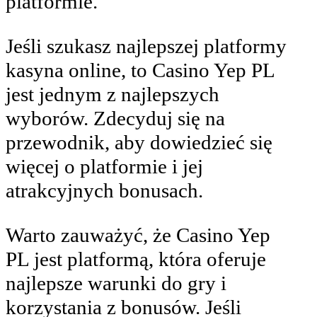
platformie.
Jeśli szukasz najlepszej platformy
kasyna online, to Casino Yep PL
jest jednym z najlepszych
wyborów. Zdecyduj się na
przewodnik, aby dowiedzieć się
więcej o platformie i jej
atrakcyjnych bonusach.
Warto zauważyć, że Casino Yep
PL jest platformą, która oferuje
najlepsze warunki do gry i
korzystania z bonusów. Jeśli