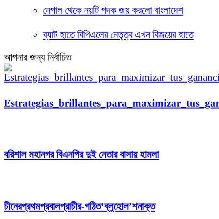
নেপাল থেকে নয়টি পদক জয় করলো বাংলাদেশ
ব্যাট হাতে বিপিএলের নেতৃত্ব এখন বিজয়ের হাতে
আপনার জন্য নির্বাচিত
Estrategias_brillantes_para_maximizar_tus_g
বরিশাল মহানগর বিএনপির দুই নেতার বাসায় হামলা
চীনেরপ্রথমপ্রবালপ্রাচীর-গঠিত‘ব্লুহোল’শনাক্ত