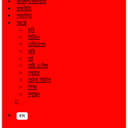
বানিজ্য/অর্থনীতি
রাজনীতি
প্রযুক্তি
আরো
ছবি
ভিডিও
এভিয়েশন
কৃষি
ধর্ম
নারী ও শিশু
প্রবাস
লাইফ স্টাইল
শিক্ষা
স্বাস্থ্য
EN