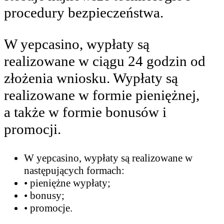
procedury bezpieczeństwa.
W yepcasino, wypłaty są
realizowane w ciągu 24 godzin od
złożenia wniosku. Wypłaty są
realizowane w formie pieniężnej,
a także w formie bonusów i
promocji.
W yepcasino, wypłaty są realizowane w
następujących formach:
• pieniężne wypłaty;
• bonusy;
• promocje.