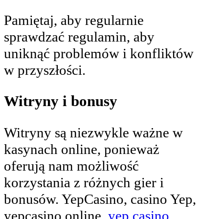
Pamiętaj, aby regularnie
sprawdzać regulamin, aby
uniknąć problemów i konfliktów
w przyszłości.
Witryny i bonusy
Witryny są niezwykle ważne w
kasynach online, ponieważ
oferują nam możliwość
korzystania z różnych gier i
bonusów. YepCasino, casino Yep,
yepcasino online,
yep casino