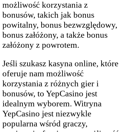
możliwość korzystania z
bonusów, takich jak bonus
powitalny, bonus bezwzględowy,
bonus załóżony, a także bonus
załóżony z powrotem.
Jeśli szukasz kasyna online, które
oferuje nam możliwość
korzystania z różnych gier i
bonusów, to YepCasino jest
idealnym wyborem. Witryna
YepCasino jest niezwykle
popularna wśród graczy,