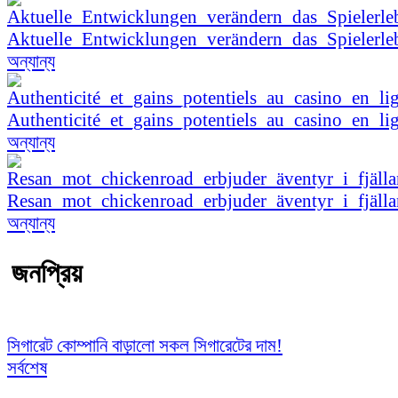
Aktuelle_Entwicklungen_verändern_das_Spielerle
অন্যান্য
Authenticité_et_gains_potentiels_au_casino_en_li
অন্যান্য
Resan_mot_chickenroad_erbjuder_äventyr_i_fjäl
অন্যান্য
জনপ্রিয়
সিগারেট কোম্পানি বাড়ালো সকল সিগারেটের দাম!
সর্বশেষ