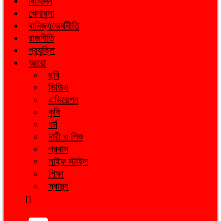
বিনোদন
খেলাধুলা
বানিজ্য/অর্থনীতি
রাজনীতি
প্রযুক্তি
আরো
ছবি
ভিডিও
এভিয়েশন
কৃষি
ধর্ম
নারী ও শিশু
প্রবাস
লাইফ স্টাইল
শিক্ষা
স্বাস্থ্য