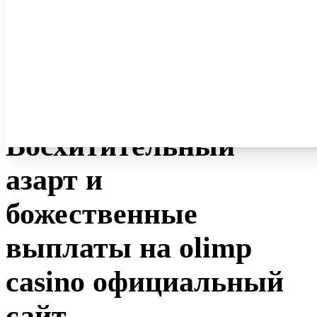
ডেঙ্গু
ধর্ম
নারী ও শিশু
প্রবাস
প্রযুক্তি
/
অন্যান্য
Восхитительный
азарт и
божественные
выплаты на olimp
casino официальный
сайт