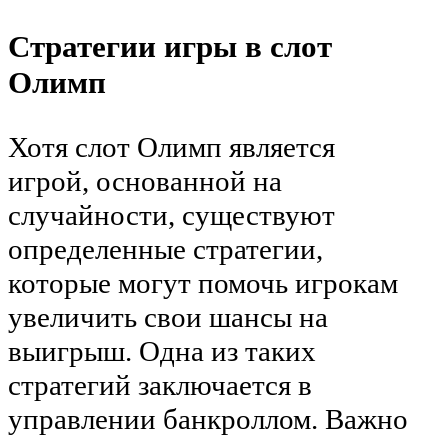
Стратегии игры в слот
Олимп
Хотя слот Олимп является
игрой, основанной на
случайности, существуют
определенные стратегии,
которые могут помочь игрокам
увеличить свои шансы на
выигрыш. Одна из таких
стратегий заключается в
управлении банкроллом. Важно