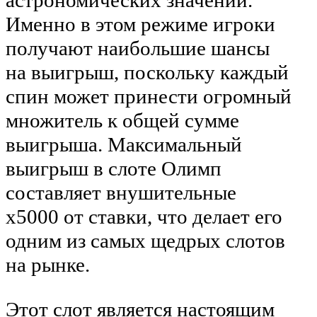
Именно в этом режиме игроки
получают наибольшие шансы
на выигрыш, поскольку каждый
спин может принести огромный
множитель к общей сумме
выигрыша. Максимальный
выигрыш в слоте Олимп
составляет внушительные
x5000 от ставки, что делает его
одним из самых щедрых слотов
на рынке.
Этот слот является настоящим