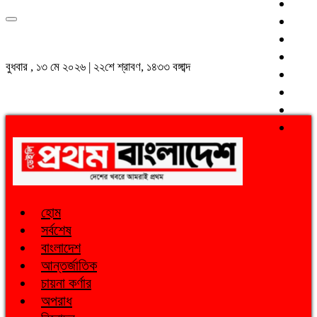
বুধবার , ১৩ মে ২০২৬ | ২২শে শ্রাবণ, ১৪৩৩ বঙ্গাব্দ
হোম
সর্বশেষ
বাংলাদেশ
আন্তর্জাতিক
চায়না কর্ণার
অপরাধ