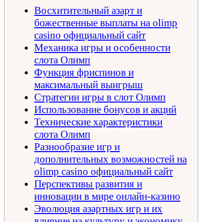
Восхитительный азарт и
божественные выплаты на olimp
casino официальный сайт
Механика игры и особенности
слота Олимп
Функция фриспинов и
максимальный выигрыш
Стратегии игры в слот Олимп
Использование бонусов и акций
Технические характеристики
слота Олимп
Разнообразие игр и
дополнительных возможностей на
olimp casino официальный сайт
Перспективы развития и
инновации в мире онлайн-казино
Эволюция азартных игр и их
влияние на культуру и экономику