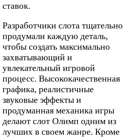
ставок.
Разработчики слота тщательно
продумали каждую деталь,
чтобы создать максимально
захватывающий и
увлекательный игровой
процесс. Высококачественная
графика, реалистичные
звуковые эффекты и
продуманная механика игры
делают слот Олимп одним из
лучших в своем жанре. Кроме