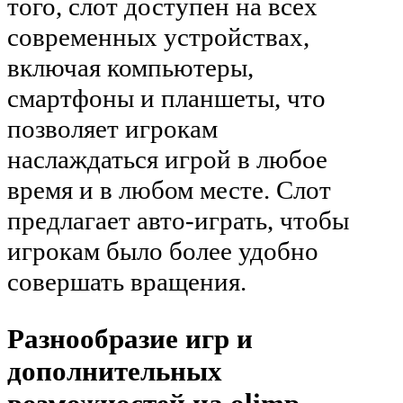
того, слот доступен на всех
современных устройствах,
включая компьютеры,
смартфоны и планшеты, что
позволяет игрокам
наслаждаться игрой в любое
время и в любом месте. Слот
предлагает авто-играть, чтобы
игрокам было более удобно
совершать вращения.
Разнообразие игр и
дополнительных