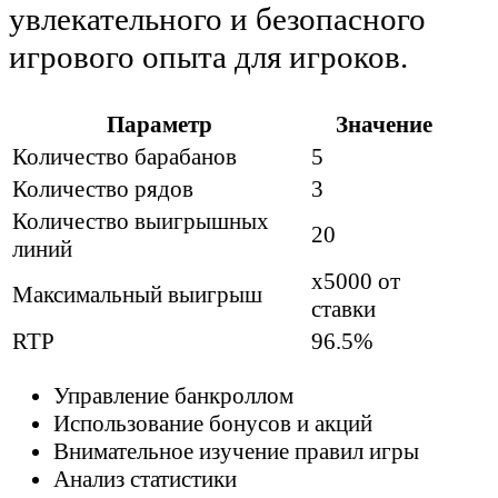
увлекательного и безопасного
игрового опыта для игроков.
Параметр
Значение
Количество барабанов
5
Количество рядов
3
Количество выигрышных
20
линий
x5000 от
Максимальный выигрыш
ставки
RTP
96.5%
Управление банкроллом
Использование бонусов и акций
Внимательное изучение правил игры
Анализ статистики