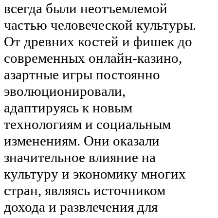
всегда были неотъемлемой
частью человеческой культуры.
От древних костей и фишек до
современных онлайн-казино,
азартные игры постоянно
эволюционировали,
адаптируясь к новым
технологиям и социальным
изменениям. Они оказали
значительное влияние на
культуру и экономику многих
стран, являясь источником
дохода и развлечения для