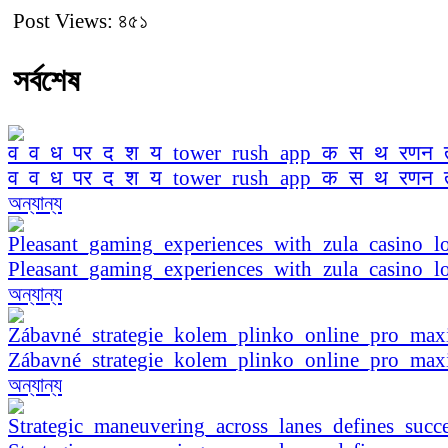
Post Views:
৪৫১
সর্বশেষ
व_व_ध_पर_द_श_य_tower_rush_app_क_स_थ_रणन
অন্যান্য
Pleasant_gaming_experiences_with_zula_casino_lo
অন্যান্য
Zábavné_strategie_kolem_plinko_online_pro_ma
অন্যান্য