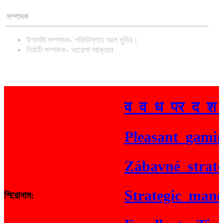
সম্পাদক
উপদেষ্টা সম্পাদক- শফিউল্লাহ আল মুনির।
নির্বাহী সম্পাদক- আয়েশা আক্তার
व_व_ध_पर_द_श_य
Pleasant_gaming_
Zábavné_strateg
Strategic_maneuv
শিরোনাম: