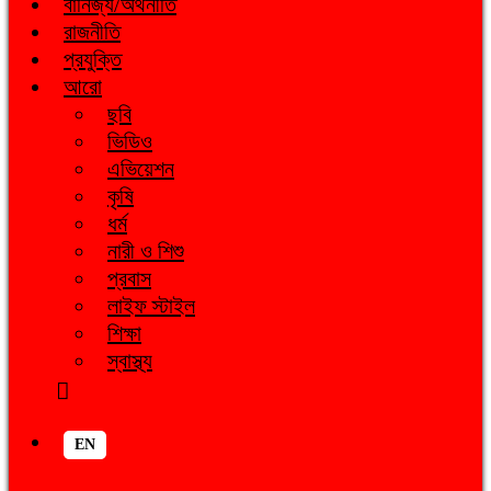
বানিজ্য/অর্থনীতি
রাজনীতি
প্রযুক্তি
আরো
ছবি
ভিডিও
এভিয়েশন
কৃষি
ধর্ম
নারী ও শিশু
প্রবাস
লাইফ স্টাইল
শিক্ষা
স্বাস্থ্য
EN