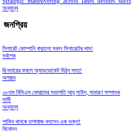
Strategic_maneuvering_across_lanes_defines_succe
অন্যান্য
জনপ্রিয়
সিগারেট কোম্পানি বাড়ালো সকল সিগারেটের দাম!
সর্বশেষ
ছিনতায়ের কবলে অ্যাডভোকেট মিঠুন সাহা!
অপরাধ
২৮তম বিসিএস ফোরামের সভাপতি আবু সাঈদ, সাধারণ সম্পাদক
সামী
অন্যান্য
শাকিব খানকে চাপাবাজ বললেন এক ভক্ত!
বিনোদন