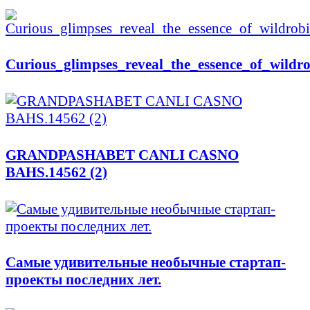
Curious_glimpses_reveal_the_essence_of_wildr
GRANDPASHABET CANLI CASNO
BAHS.14562 (2)
Самые удивительные необычные стартап-
проекты последних лет.