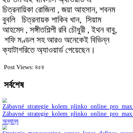
চিত্রনায়িকা রোজিনা , জয়া আহসান, শবনম
বুবলি চিত্রনায়ক শাকিব খান, সিয়াম
আহমেদ , সঙ্গীতশিল্পী রবি চৌধুরী , ইথন বাবু,
শফি মণ্ডল সহ আরও অনেকেই বিভিন্ন
ক্যাটাগরিতে অ্যাওয়ার্ড পেয়েছেন।
Post Views:
৪৫৪
সর্বশেষ
Zábavné_strategie_kolem_plinko_online_pro_ma
অন্যান্য