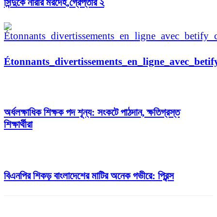
সিন্দুকে নারীর মরদেহ,গ্রেপ্তার ২
Étonnants_divertissements_en_ligne_avec_beti
অর্ধলক্ষাধিক শিক্ষক পদ শূন্য: সংকটে পাঠদান, ক্ষতিগ্রস্ত
শিক্ষার্থীরা
বিএনপির শিকড় বাংলাদেশের মাটির অনেক গভীরে: প্রিন্স