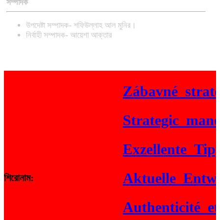
সম্পাদক
উপদেষ্টা সম্পাদক- শফিউল্লাহ আল মুনির।
নির্বাহী সম্পাদক- আয়েশা আক্তার
Zábavné_strateg
Strategic_maneuv
Exzellente_Tipps
Aktuelle_Entwick
শিরোনাম:
Authenticité_et_