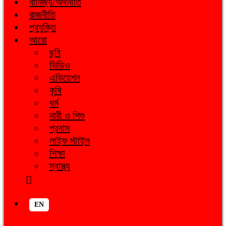
বানিজ্য/অর্থনীতি
রাজনীতি
প্রযুক্তি
আরো
ছবি
ভিডিও
এভিয়েশন
কৃষি
ধর্ম
নারী ও শিশু
প্রবাস
লাইফ স্টাইল
শিক্ষা
স্বাস্থ্য
EN