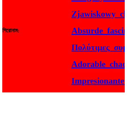
Zjawiskowy_chao
Absurde_fascinat
শিরোনাম:
Πολύτιμες_συμβο
Adorable_chaos_
Impresionante_ju