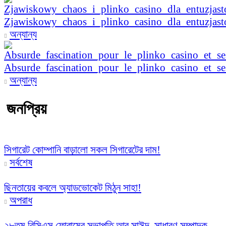
Zjawiskowy_chaos_i_plinko_casino_dla_entuzjas
অন্যান্য
Absurde_fascination_pour_le_plinko_casino_et_se
অন্যান্য
জনপ্রিয়
সিগারেট কোম্পানি বাড়ালো সকল সিগারেটের দাম!
সর্বশেষ
ছিনতায়ের কবলে অ্যাডভোকেট মিঠুন সাহা!
অপরাধ
২৮তম বিসিএস ফোরামের সভাপতি আবু সাঈদ, সাধারণ সম্পাদক