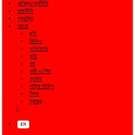
বানিজ্য/অর্থনীতি
রাজনীতি
প্রযুক্তি
আরো
ছবি
ভিডিও
এভিয়েশন
কৃষি
ধর্ম
নারী ও শিশু
প্রবাস
লাইফ স্টাইল
শিক্ষা
স্বাস্থ্য
EN