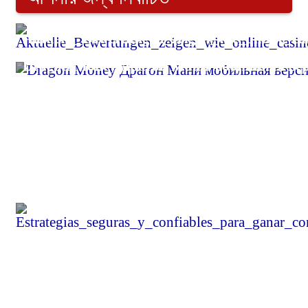
Aktuelle_Bewertungen_zeigen_wie_online_ca
Dragon Money Драгон Мани мобильная верс
বরিশাল মহানগর বিএনপির দুই নেতার বাসায় হামলা
Estrategias_seguras_y_confiables_para_gan
ডমিনিকার পররাষ্ট্রমন্ত্রীর সঙ্গে ওয়াং ই’র বৈঠক