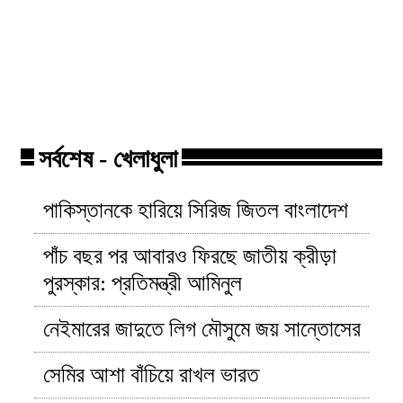
সিগারেট কোম্পানি বাড়ালো সকল
ছিনতায়ের কবলে
সিগারেটের দাম!
মিঠুন সাহা!
সর্বশেষ - খেলাধুলা
পাকিস্তানকে হারিয়ে সিরিজ জিতল বাংলাদেশ
পাঁচ বছর পর আবারও ফিরছে জাতীয় ক্রীড়া
পুরস্কার: প্রতিমন্ত্রী আমিনুল
নেইমারের জাদুতে লিগ মৌসুমে জয় সান্তোসের
সেমির আশা বাঁচিয়ে রাখল ভারত