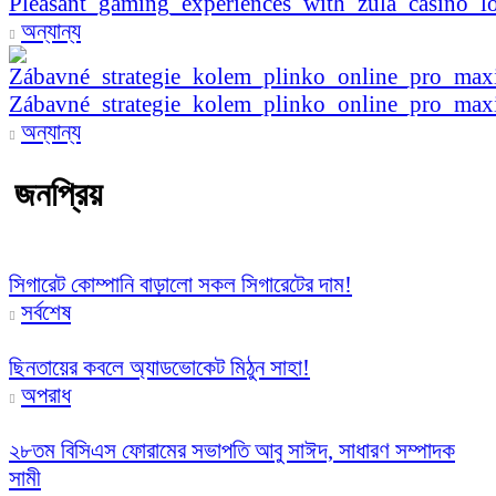
Pleasant_gaming_experiences_with_zula_casino_lo
অন্যান্য
Zábavné_strategie_kolem_plinko_online_pro_ma
অন্যান্য
জনপ্রিয়
সিগারেট কোম্পানি বাড়ালো সকল সিগারেটের দাম!
সর্বশেষ
ছিনতায়ের কবলে অ্যাডভোকেট মিঠুন সাহা!
অপরাধ
২৮তম বিসিএস ফোরামের সভাপতি আবু সাঈদ, সাধারণ সম্পাদক
সামী