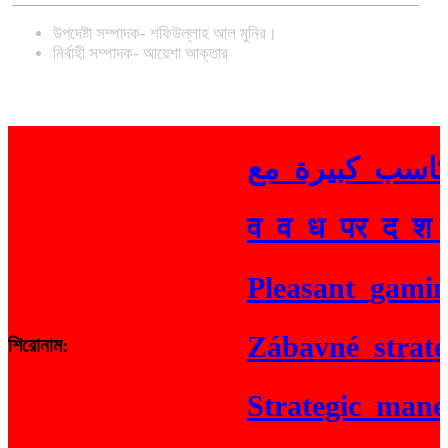
উপদেষ্টা সম্পাদক- শফিউল্লাহ আল মুনির।
নির্বাহী সম্পাদক- আয়েশা আক্তার
व_व_ध_पर_द_श_य
Pleasant_gaming_
Zábavné_strateg
শিরোনাম:
Strategic_maneuv