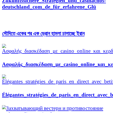
Zukunftssichere_Strategien_und_casinachos-
deutschland_com_de_für_erfahrene_Glü
সৌদিতে একের পর এক ড্রোন হামলা চালাচ্ছে ইরান
Ασφαλής_διασκέδαση_με_casino_online_και_κ
Élégantes_stratégies_de_paris_en_direct_avec_b