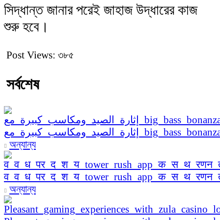
সিদ্ধান্ত জানার পরেই জাহাজ উদ্ধারের কাজ
শুরু হবে।
Post Views:
৩৮৫
সর্বশেষ
অন্যান্য
व_व_ध_पर_द_श_य_tower_rush_app_क_स_थ_रणन
অন্যান্য