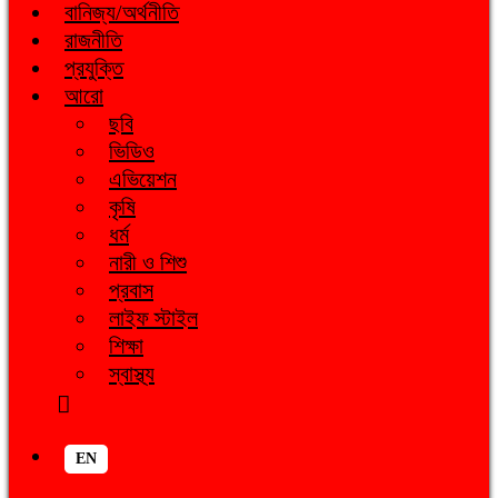
বানিজ্য/অর্থনীতি
রাজনীতি
প্রযুক্তি
আরো
ছবি
ভিডিও
এভিয়েশন
কৃষি
ধর্ম
নারী ও শিশু
প্রবাস
লাইফ স্টাইল
শিক্ষা
স্বাস্থ্য
EN