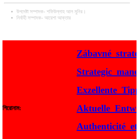
উপদেষ্টা সম্পাদক- শফিউল্লাহ আল মুনির।
নির্বাহী সম্পাদক- আয়েশা আক্তার
Zábavné_strateg
Strategic_maneuv
Exzellente_Tipps
Aktuelle_Entwick
শিরোনাম:
Authenticité_et_g