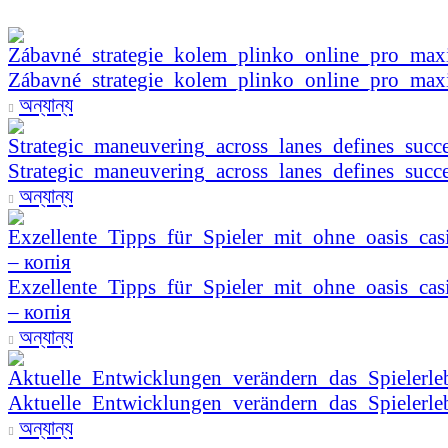
Zábavné_strategie_kolem_plinko_online_pro_ma
অন্যান্য
Strategic_maneuvering_across_lanes_defines_succe
অন্যান্য
Exzellente_Tipps_für_Spieler_mit_ohne_oasis_cas
– копія
অন্যান্য
Aktuelle_Entwicklungen_verändern_das_Spielerle
অন্যান্য