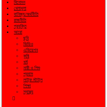
বিনোদন
খেলাধুলা
বানিজ্য/অর্থনীতি
রাজনীতি
প্রযুক্তি
আরো
ছবি
ভিডিও
এভিয়েশন
কৃষি
ধর্ম
নারী ও শিশু
প্রবাস
লাইফ স্টাইল
শিক্ষা
স্বাস্থ্য