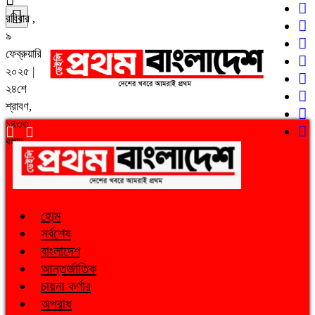
রবিবার ,
৯
ফেব্রুয়ারি
২০২৫ |
২৪শে
শ্রাবণ,
১৪৩৩
বঙ্গাব্দ
হোম
সর্বশেষ
বাংলাদেশ
আন্তর্জাতিক
চায়না কর্ণার
অপরাধ