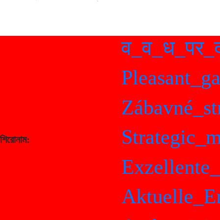
व_व_ध_पर_द
Pleasant_gam
Zábavné_stra
Strategic_ma
শিরোনাম:
Exzellente_Ti
Aktuelle_Ent