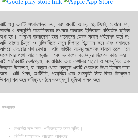
এটি শুধু একটি সংবাদপত্র নয়, বরং একটি অনন্য প্ল্যাটফর্ম, যেখানে সৎ,
সাহসী ও বস্তুনিষ্ঠ সাংবাদিকতার মাধ্যমে সমাজের ইতিবাচক পরিবর্তনে ভূমিকা
রাখা হয়। "প্রথম বাংলাদেশ" তার পাঠকদের কেবল সংবাদ পরিবেশন করে না;
এটি তাদের চিন্তা ও দৃষ্টিভঙ্গিতে নতুন দিগন্ত উন্মোচন করে এবং সমাজকে
এগিয়ে নেওয়ার পথ দেখায়। এটি জাতীয় সমস্যাগুলোকে সামনে তুলে এনে
সমাধানের পথে আলো জ্বালে এবং জনগণের কণ্ঠস্বর হিসেবে কাজ করে।
এই পত্রিকাটি দেশপ্রেম, ন্যায়বিচার এবং বাঙালির সত্তা ও সংস্কৃতির এক
উজ্জ্বল উদাহরণ, যা প্রজন্ম থেকে প্রজন্মে একটি প্রেরণার উৎস হিসেবে কাজ
করে। এটি শিক্ষা, অর্থনীতি, প্রযুক্তি এবং সংস্কৃতি নিয়ে বিশদ বিশ্লেষণ
উপস্থাপন করে ভবিষ্যৎ গঠনে গুরুত্বপূর্ণ ভূমিকা পালন করে।
সম্পাদক
উপদেষ্টা সম্পাদক- শফিউল্লাহ আল মুনির।
নির্বাহী সম্পাদক- আয়েশা আক্তার