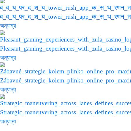
व_व_ध_पर_द_श_य_tower_rush_app_क_स_थ_रणन_
অন্যান্য
Pleasant_gaming_experiences_with_zula_casino_log
অন্যান্য
Zábavné_strategie_kolem_plinko_online_pro_max
অন্যান্য
Strategic_maneuvering_across_lanes_defines_succes
অন্যান্য