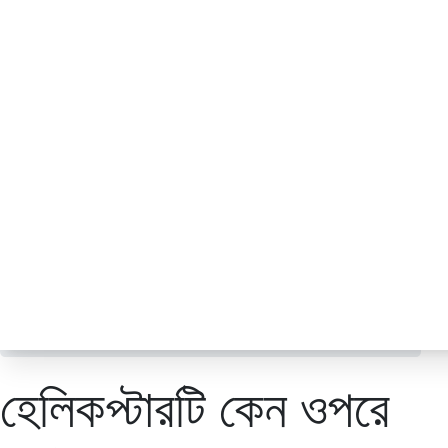
চায়না কর্ণার
ছবি
জনপ্রিয়
জাতীয়
ডেঙ্গু
ধর্ম
নারী ও শিশু
প্রবাস
প্রযুক্তি
/
আন্তর্জাতিক
হেলিকপ্টারটি কেন ওপরে