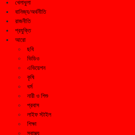
খেলাধুলা
বানিজ্য/অর্থনীতি
রাজনীতি
প্রযুক্তি
আরো
ছবি
ভিডিও
এভিয়েশন
কৃষি
ধর্ম
নারী ও শিশু
প্রবাস
লাইফ স্টাইল
শিক্ষা
স্বাস্থ্য