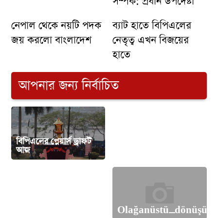
সম্পর্ক: প্রধান উপদেষ্টা
নেপাল থেকে নয়টি পদক
ব্যাট হাতে বিপিএলের
জয় করলো বাংলাদেশ
নেতৃত্ব এখন বিজয়ের
হাতে
আপনার জন্য নির্বাচিত
বিপিএলের প্লেয়ার্স ড্রাফট
সাবেক এমপি শফিকুলসহ
আজ
৫০ জনের বিরুদ্ধে মামলা
ইমাম ও মুয়াজ্জিনদের
সম্মানি প্রদান কার্যক্রম
উদ্বোধন করলেন প্রধানমন্ত্রী
Olağanüstü_dönüşüml