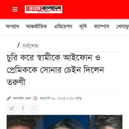
অপরাধ
আন্তর্জাতিক
এভিয়েশন
কৃষি
ক্যাম্পাস
খেলাধু
/
সর্বশেষ
চুরি করে স্বামীকে আইফোন ও
প্রেমিককে সোনার চেইন দিলেন
তরুণী
অনলাইন ডেস্ক
জানুয়ারি ৩০, ২০২৫ ৮:৫১ পূর্বাহ্ণ