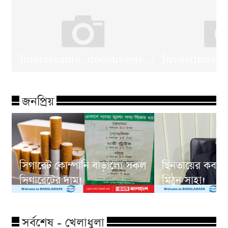
Intéressante_découverte_autour_de_pl
Investiment
জনপ্রিয়
সিগারেট কোম্পানি বাড়ালো সকল
ছিনতায়ের কবলে
সিগারেটের দাম!
মিঠুন সাহা!
সর্বশেষ - খেলাধুলা