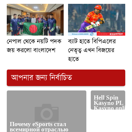
ব্যাট হাতে বিপিএলের
নেপাল থেকে নয়টি পদক
নেতৃত্ব এখন বিজয়ের
জয় করলো বাংলাদেশ
হাতে
আপনার জন্য নির্বাচিত
Hell Spin
Kasyno PL
Kasyno online
grami live i
prawdziwymi
Почему eSports стал
krupierami.1
всемирной отраслью
(2)