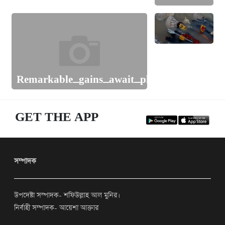
আজ প্রতিমা
Remarkable_gains_await_players_exploring
বিসর্জন
GET THE APP
সম্পাদক
উপদেষ্টা সম্পাদক- শফিউল্লাহ আল মুনির।
নির্বাহী সম্পাদক- আয়েশা আক্তার