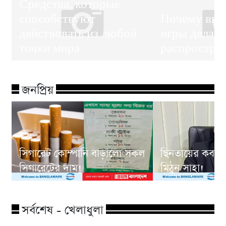
Средства, которые
способствуют
Почему вир
действовать из любой
игры делаю
точки мира
распростра
জনপ্রিয়
সিগারেট কোম্পানি বাড়ালো সকল
ছিনতায়ের কবলে
সিগারেটের দাম!
মিঠুন সাহা!
সর্বশেষ - খেলাধুলা