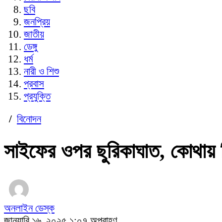
ছবি
জনপ্রিয়
জাতীয়
ডেঙ্গু
ধর্ম
নারী ও শিশু
প্রবাস
প্রযুক্তি
/
বিনোদন
সাইফের ওপর ছুরিকাঘাত, কোথায় 
অনলাইন ডেস্ক
জানুয়ারি ১৬, ২০২৫ ১:০৭ অপরাহ্ণ