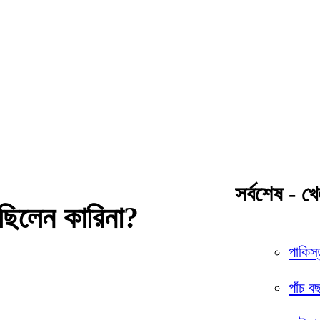
সর্বশেষ - খে
ছিলেন কারিনা?
পাকিস্
পাঁচ ব