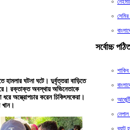
নেইমা
সেমির 
বাংলাদ
সর্বোচ্চ পঠি
শাকিব
তে হামলার ঘটনা ঘটে। দুর্বৃত্তরা বাড়িতে
বাংলাদ
করে। রক্তাক্ত অবস্থায় অভিনেতাকে
্টা ধরে অস্ত্রোপচার করেন চিকিৎসকেরা।
আর্জেন্
ুর খান।
নেপাল
ব্যাট 