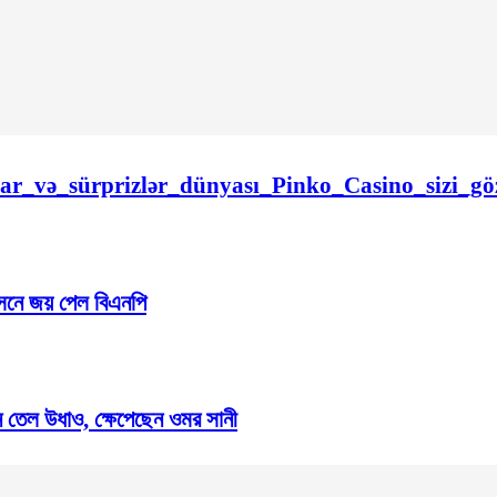
lar_və_sürprizlər_dünyası_Pinko_Casino_sizi_göz
নে জয় পেল বিএনপি
ন তেল উধাও, ক্ষেপেছেন ওমর সানী