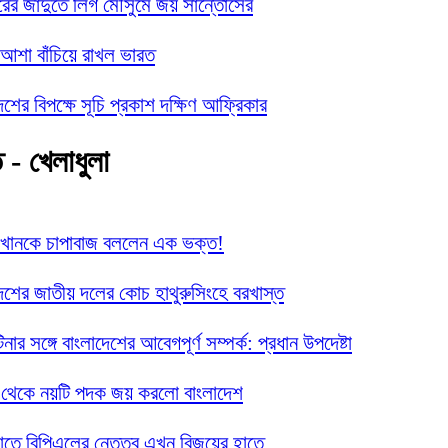
রের জাদুতে লিগ মৌসুমে জয় সান্তোসের
আশা বাঁচিয়ে রাখল ভারত
েশের বিপক্ষে সূচি প্রকাশ দক্ষিণ আফ্রিকার
ত - খেলাধুলা
 খানকে চাপাবাজ বললেন এক ভক্ত!
েশের জাতীয় দলের কোচ হাথুরুসিংহে বরখাস্ত
টিনার সঙ্গে বাংলাদেশের আবেগপূর্ণ সম্পর্ক: প্রধান উপদেষ্টা
 থেকে নয়টি পদক জয় করলো বাংলাদেশ
হাতে বিপিএলের নেতৃত্ব এখন বিজয়ের হাতে