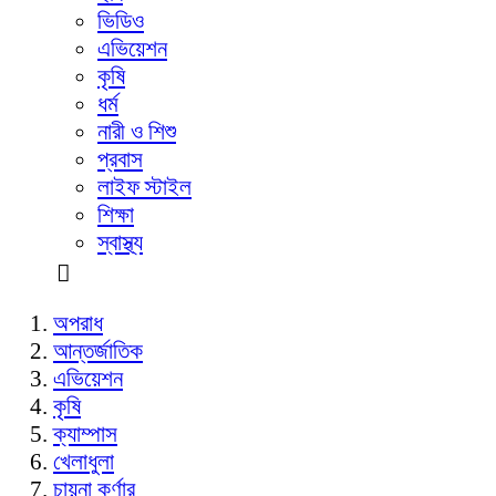
ভিডিও
এভিয়েশন
কৃষি
ধর্ম
নারী ও শিশু
প্রবাস
লাইফ স্টাইল
শিক্ষা
স্বাস্থ্য
অপরাধ
আন্তর্জাতিক
এভিয়েশন
কৃষি
ক্যাম্পাস
খেলাধুলা
চায়না কর্ণার