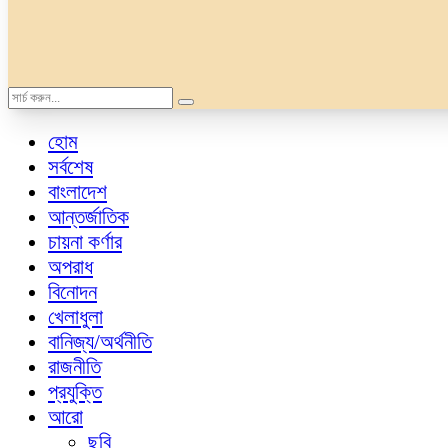
হোম
সর্বশেষ
বাংলাদেশ
আন্তর্জাতিক
চায়না কর্ণার
অপরাধ
বিনোদন
খেলাধুলা
বানিজ্য/অর্থনীতি
রাজনীতি
প্রযুক্তি
আরো
ছবি