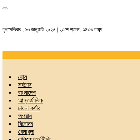
বৃহস্পতিবার , ১৬ জানুয়ারি ২০২৫ | ২৩শে শ্রাবণ, ১৪৩৩ বঙ্গাব্দ
হোম
সর্বশেষ
বাংলাদেশ
আন্তর্জাতিক
চায়না কর্ণার
অপরাধ
বিনোদন
খেলাধুলা
বানিজ্য/অর্থনীতি