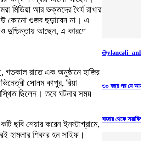
া মিডিয়া আর ভক্তদের ধৈর্য রাখার
কেউ কোনো গুজব ছড়াবেন না। এ
 দুশ্চিন্তায় আছেন, এ কারণে
Əyləncəli_an
েছে, গতকাল রাতে এক অনুষ্ঠানে হাজির
িনেত্রী সোনম কাপুর, রিয়া
৩০ বছর পর যে আস
পস্থিত ছিলেন। তবে ঘটনার সময়
বাজার থেকে সয়াবি
কটি ছবি শেয়ার করেন ইনস্টাগ্রামে,
পরেই হামলার শিকার হন সাইফ।