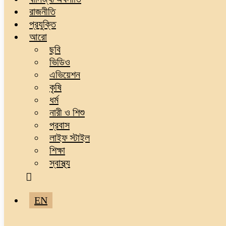
রাজনীতি
প্রযুক্তি
আরো
ছবি
ভিডিও
এভিয়েশন
কৃষি
ধর্ম
নারী ও শিশু
প্রবাস
লাইফ স্টাইল
শিক্ষা
স্বাস্থ্য
EN