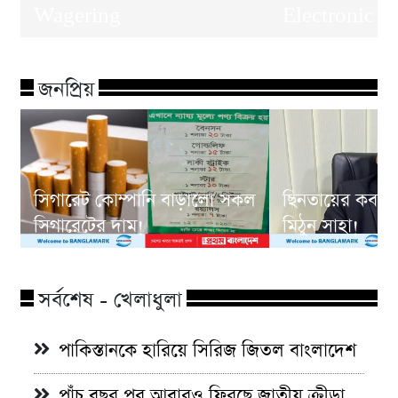
Wagering
Electronic 
জনপ্রিয়
সিগারেট কোম্পানি বাড়ালো সকল
ছিনতায়ের কবলে
সিগারেটের দাম!
মিঠুন সাহা!
সর্বশেষ - খেলাধুলা
পাকিস্তানকে হারিয়ে সিরিজ জিতল বাংলাদেশ
পাঁচ বছর পর আবারও ফিরছে জাতীয় ক্রীড়া