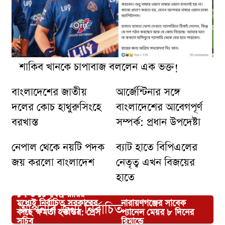
শাকিব খানকে চাপাবাজ বললেন এক ভক্ত!
বাংলাদেশের জাতীয়
আর্জেন্টিনার সঙ্গে
দলের কোচ হাথুরুসিংহে
বাংলাদেশের আবেগপূর্ণ
বরখাস্ত
সম্পর্ক: প্রধান উপদেষ্টা
নেপাল থেকে নয়টি পদক
ব্যাট হাতে বিপিএলের
জয় করলো বাংলাদেশ
নেতৃত্ব এখন বিজয়ের
হাতে
১৭ ও ১৮ ফেব্রুয়ারির
মধ্যেই নির্বাচিত সরকারের
নারায়ণগঞ্জের সাবেক
আপনার জন্য নির্বাচিত
কাছে ক্ষমতা হস্তান্তর: প্রেস
প্যানেল মেয়র ৮ দিনের
সচিব
রিমান্ডে