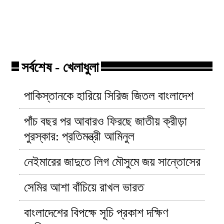
সিগারেট কোম্পানি বাড়ালো সকল
ছিনতায়ের কবলে
সিগারেটের দাম!
মিঠুন সাহা!
সর্বশেষ - খেলাধুলা
পাকিস্তানকে হারিয়ে সিরিজ জিতল বাংলাদেশ
পাঁচ বছর পর আবারও ফিরছে জাতীয় ক্রীড়া
পুরস্কার: প্রতিমন্ত্রী আমিনুল
নেইমারের জাদুতে লিগ মৌসুমে জয় সান্তোসের
সেমির আশা বাঁচিয়ে রাখল ভারত
বাংলাদেশের বিপক্ষে সূচি প্রকাশ দক্ষিণ