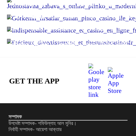
Jednostavna_zabava_s_online_plinko_u_mo
Görkemli_fırsatlar_sunan_pinco_casino_ile_k
Indispensable_assistance_et_casino_en_lign
Précieux_divertissement_et_thesmashcasinos
সচিবালয়ে ঢুকে পড়া ২৬ শিক্ষার্থীসহ ৭০ জনের বিরুদ্ধে মামলা
GET THE APP
সম্পাদক
উপদেষ্টা সম্পাদক- শফিউল্লাহ আল মুনির।
নির্বাহী সম্পাদক- আয়েশা আক্তার