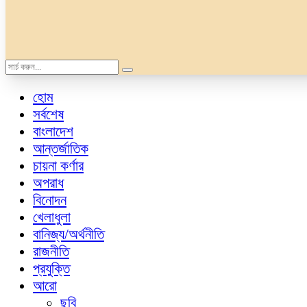
হোম
সর্বশেষ
বাংলাদেশ
আন্তর্জাতিক
চায়না কর্ণার
অপরাধ
বিনোদন
খেলাধুলা
বানিজ্য/অর্থনীতি
রাজনীতি
প্রযুক্তি
আরো
ছবি