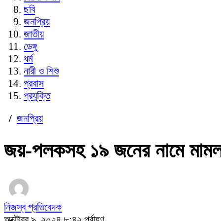
ছবি
জনপ্রিয়
জাতীয়
ডেঙ্গু
ধর্ম
নারী ও শিশু
প্রবাস
প্রযুক্তি
/
জনপ্রিয়
জয়-পলকসহ ১৯ জনের নামে মামল
নিজস্ব প্রতিবেদক
অক্টোবর ৯, ২০২৪ ৮:৪২ পূর্বাহ্ণ