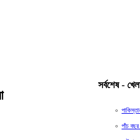
সর্বশেষ - খেল
া
পাকিস্তা
পাঁচ বছর