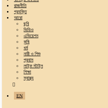
রাজনীতি
প্রযুক্তি
আরো
ছবি
ভিডিও
এভিয়েশন
কৃষি
ধর্ম
নারী ও শিশু
প্রবাস
লাইফ স্টাইল
শিক্ষা
স্বাস্থ্য
EN