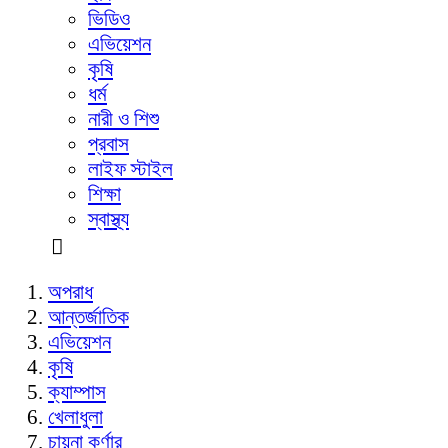
ভিডিও
এভিয়েশন
কৃষি
ধর্ম
নারী ও শিশু
প্রবাস
লাইফ স্টাইল
শিক্ষা
স্বাস্থ্য
অপরাধ
আন্তর্জাতিক
এভিয়েশন
কৃষি
ক্যাম্পাস
খেলাধুলা
চায়না কর্ণার