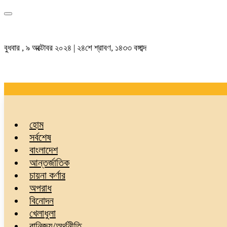
বুধবার , ৯ অক্টোবর ২০২৪ | ২৪শে শ্রাবণ, ১৪৩৩ বঙ্গাব্দ
হোম
সর্বশেষ
বাংলাদেশ
আন্তর্জাতিক
চায়না কর্ণার
অপরাধ
বিনোদন
খেলাধুলা
বানিজ্য/অর্থনীতি