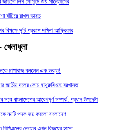
র জাদুতে লিগ মৌসুমে জয় সান্তোসের
া বাঁচিয়ে রাখল ভারত
ের বিপক্ষে সূচি প্রকাশ দক্ষিণ আফ্রিকার
- খেলাধুলা
ানকে চাপাবাজ বললেন এক ভক্ত!
ের জাতীয় দলের কোচ হাথুরুসিংহে বরখাস্ত
নার সঙ্গে বাংলাদেশের আবেগপূর্ণ সম্পর্ক: প্রধান উপদেষ্টা
েকে নয়টি পদক জয় করলো বাংলাদেশ
তে বিপিএলের নেতৃত্ব এখন বিজয়ের হাতে