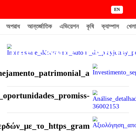
EN
অপরাধ
আন্তর্জাতিক
এভিয়েশন
কৃষি
ক্যাম্পাস
খেলা
Intéressante_découver
nejamento_patrimonial_a
_oportunidades_promiss-
ερδών_με_το_https_gram