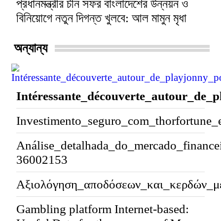
প্রধানমন্ত্রীর চীন সফর বাংলাদেশের উন্নয়ন ও
বিনিয়োগে নতুন দিগন্ত খুলবে: আল মামুন মৃধা
অন্যান্য
Intéressante_découverte_autour_de_p
Investimento_seguro_com_thorfortune_
Análise_detalhada_do_mercado_finance
36002153
Αξιολόγηση_αποδόσεων_και_κερδών_μ
Gambling platform Internet-based: