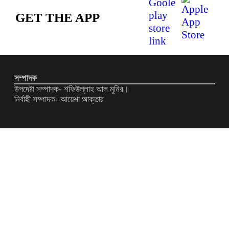
GET THE APP
সম্পাদক
উপদেষ্টা সম্পাদক- শফিউল্লাহ আল মুনির।
নির্বাহী সম্পাদক- আয়েশা আক্তার