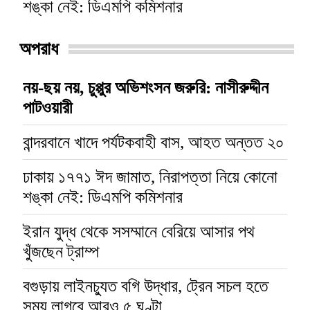
শঙ্কা নেই: ডিএমপি কমিশনার
অপরাধ
নয়-ছয় নয়, চুপ্পুর অভিশংসন জরুরি: নাসীরুদ্দীন
পাটওয়ারী
বান্দরবানে খাদে পর্যটকবাহী বাস, আহত অন্তত ২০
ঢাকায় ১৭৭১ ঈদ জামাত, নিরাপত্তা নিয়ে কোনো
শঙ্কা নেই: ডিএমপি কমিশনার
ইরান যুদ্ধ থেকে সসম্মানে বেরিয়ে আসার পথ
খুঁজছেন ট্রাম্প
বগুড়ায় লাইনচ্যুত বগি উদ্ধার, ট্রেন সচল হতে
সময় লাগবে আরও ৫ ঘণ্টা