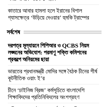
কাতারে আবার হামলা হলে ইরানের বিশাল
গ্যাসক্ষেত্র ‘উড়িয়ে দেওয়ার’ হুমকি ট্রাম্পের
সর্বশেষ
দরপত্র মূল্যায়নে পিপিআর ও QCBS নিয়ম
লঙ্ঘনের অভিযোগ: পরমাণু শক্তি কমিশনের
প্রকল্পে অনিয়মের ছায়া
ভারতের প্রধানমন্ত্রী মোদির সঙ্গে বৈঠক চীনের শীর্ষ
কূটনীতিক ওয়াং ই’র
চীনে ‘চাইনিজ ব্রিজ’ কর্মসূচিতে বাংলাদেশি
শিক্ষাবিদদের প্রতিনিধিদলের অংশগ্রহণ