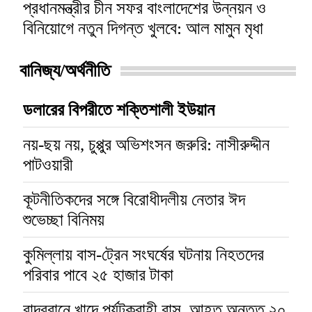
প্রধানমন্ত্রীর চীন সফর বাংলাদেশের উন্নয়ন ও
বিনিয়োগে নতুন দিগন্ত খুলবে: আল মামুন মৃধা
বানিজ্য/অর্থনীতি
ডলারের বিপরীতে শক্তিশালী ইউয়ান
নয়-ছয় নয়, চুপ্পুর অভিশংসন জরুরি: নাসীরুদ্দীন
পাটওয়ারী
কূটনীতিকদের সঙ্গে বিরোধীদলীয় নেতার ঈদ
শুভেচ্ছা বিনিময়
কুমিল্লায় বাস-ট্রেন সংঘর্ষের ঘটনায় নিহতদের
পরিবার পাবে ২৫ হাজার টাকা
বান্দরবানে খাদে পর্যটকবাহী বাস, আহত অন্তত ২০