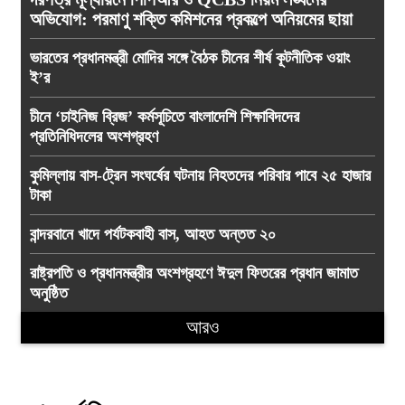
অভিযোগ: পরমাণু শক্তি কমিশনের প্রকল্পে অনিয়মের ছায়া
ভারতের প্রধানমন্ত্রী মোদির সঙ্গে বৈঠক চীনের শীর্ষ কূটনীতিক ওয়াং
ই’র
চীনে ‘চাইনিজ ব্রিজ’ কর্মসূচিতে বাংলাদেশি শিক্ষাবিদদের
প্রতিনিধিদলের অংশগ্রহণ
কুমিল্লায় বাস-ট্রেন সংঘর্ষের ঘটনায় নিহতদের পরিবার পাবে ২৫ হাজার
টাকা
বান্দরবানে খাদে পর্যটকবাহী বাস, আহত অন্তত ২০
রাষ্ট্রপতি ও প্রধানমন্ত্রীর অংশগ্রহণে ঈদুল ফিতরের প্রধান জামাত
অনুষ্ঠিত
আরও