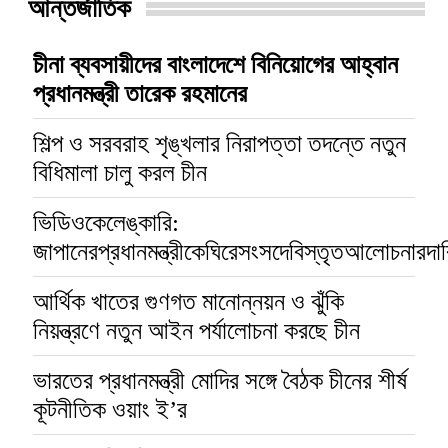
আন্তর্জাতিক
চীনা ব্যবসায়ীদের বাংলাদেশে বিনিয়োগের আহ্বান
প্রধানমন্ত্রী তারেক রহমানের
শিল্প ও সরবরাহ শৃঙ্খলার নিরাপত্তা তদন্তে নতুন
বিধিমালা চালু করল চীন
ভিডিওকেলেঙ্কারি:
জাপানেরপ্রধানমন্ত্রীকেঘিরেসংসদেবিস্তৃতআলোচনারদ
আর্থিক খাতের গুণগত মানোন্নয়ন ও ঝুঁকি
নিয়ন্ত্রণে নতুন আইন পর্যালোচনা করছে চীন
ভারতের প্রধানমন্ত্রী মোদির সঙ্গে বৈঠক চীনের শীর্ষ
কূটনীতিক ওয়াং ই’র