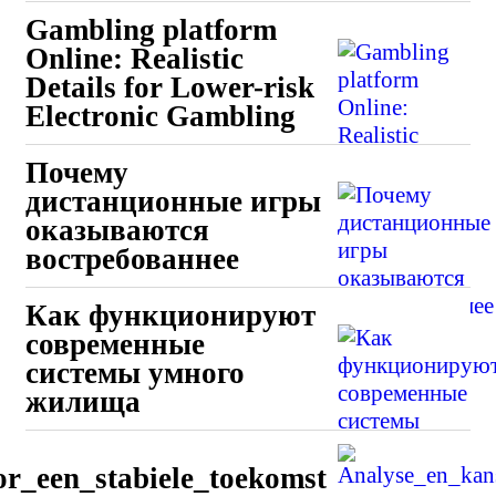
Gambling platform
Online: Realistic
Details for Lower-risk
Electronic Gambling
Почему
дистанционные игры
оказываются
востребованнее
Как функционируют
современные
системы умного
жилища
r_een_stabiele_toekomst