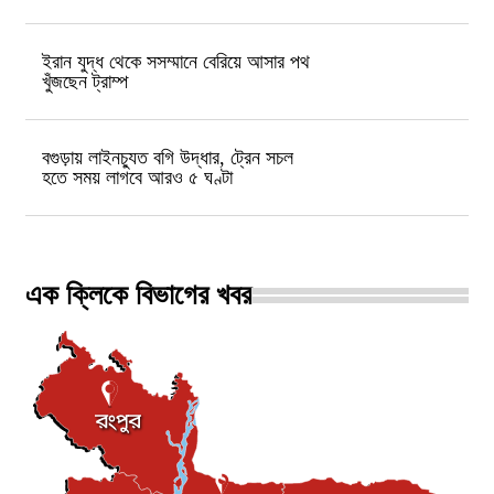
Casino Internet-based:
ইরান যুদ্ধ থেকে সসম্মানে বেরিয়ে আসার পথ
6
খুঁজছেন ট্রাম্প
Practical Details for the
purpose of Lower-risk Digital
কাতারে আবার হামলা হলে
ইরানকে কড়া হুঁশ
Wagering
বগুড়ায় লাইনচ্যুত বগি উদ্ধার, ট্রেন সচল
ইরানের বিশাল গ্যাসক্ষেত্র
আরবের, সম্মিলি
হতে সময় লাগবে আরও ৫ ঘণ্টা
‘উড়িয়ে দেওয়ার’ হুমকি ট্রাম্পের
হুমকি
এক ক্লিকে বিভাগের খবর
Gambling platform Online:
7
Realistic Details for Lower-
risk Electronic Gambling