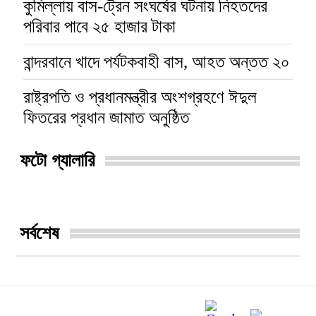
কুমিল্লায় বাস-ট্রেন সংঘর্ষের ঘটনায় নিহতদের
পরিবার পাবে ২৫ হাজার টাকা
বান্দরবানে খাদে পর্যটকবাহী বাস, আহত অন্তত ২০
রাষ্ট্রপতি ও প্রধানমন্ত্রীর অংশগ্রহণে ঈদুল
ফিতরের প্রধান জামাত অনুষ্ঠিত
ফটো গ্যালারি
সর্বশেষ