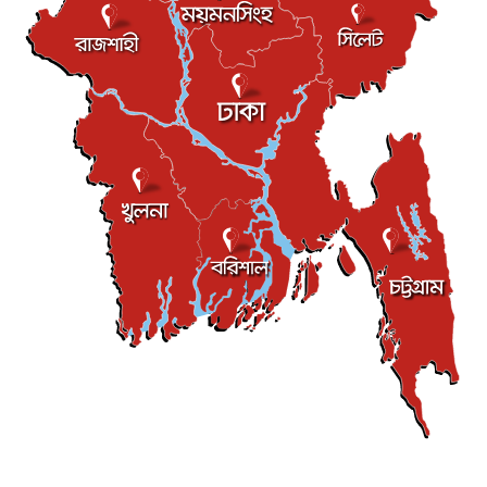
Почему дистанционные
8
игры оказываются
востребованнее
Как функционируют
9
современные системы
умного жилища