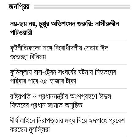
জনপ্রিয়
নয়-ছয় নয়, চুপ্পুর অভিশংসন জরুরি: নাসীরুদ্দীন
Analyse_en_kansen_rondom_tho
10
পাটওয়ারী
কূটনীতিকদের সঙ্গে বিরোধীদলীয় নেতার ঈদ
সিগারেট কোম্পানি বাড়ালো সকল
1
শুভেচ্ছা বিনিময়
সিগারেটের দাম!
কুমিল্লায় বাস-ট্রেন সংঘর্ষের ঘটনায় নিহতদের
ছিনতায়ের কবলে অ্যাডভোকেট মিঠুন
2
পরিবার পাবে ২৫ হাজার টাকা
সাহা!
রাষ্ট্রপতি ও প্রধানমন্ত্রীর অংশগ্রহণে ঈদুল
২৮তম বিসিএস ফোরামের সভাপতি আবু
3
ফিতরের প্রধান জামাত অনুষ্ঠিত
সাঈদ, সাধারণ সম্পাদক সামী
দীর্ঘ লাইনে নিরাপত্তার মধ্য দিয়ে ঈদগাহে প্রবেশ
শাকিব খানকে চাপাবাজ বললেন এক
4
করছেন মুসল্লিরা
ভক্ত!